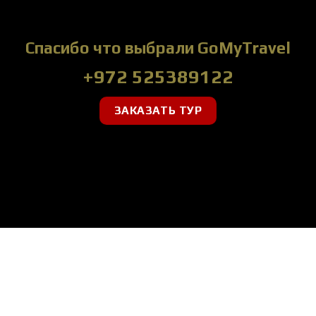
Спасибо что выбрали GoMyTravel
+972 525389122
ЗАКАЗАТЬ ТУР