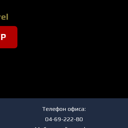
el
УР
Телефон офиса:
04-69-222-80