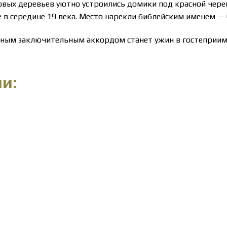
овых деревьев уютно устроились домики под красной чере
в середине 19 века. Место нарекли библейским именем — 
ойным заключительным аккордом станет ужин в гостеприи
и: