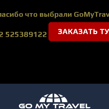
пасибо что выбрали GoMyTrav
ЗАКАЗАТЬ Т
2 525389122