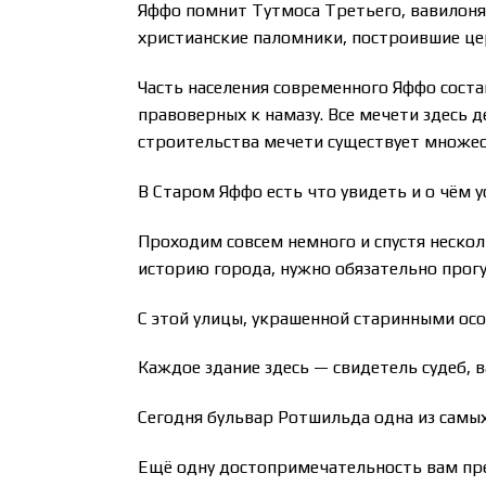
Яффо помнит Тутмоса Третьего, вавилонян
христианские паломники, построившие це
Часть населения современного Яффо сост
правоверных к намазу. Все мечети здесь 
строительства мечети существует множес
В Старом Яффо есть что увидеть и о чём у
Проходим совсем немного и спустя неско
историю города, нужно обязательно прогу
С этой улицы, украшенной старинными осо
Каждое здание здесь — свидетель судеб, 
Сегодня бульвар Ротшильда одна из самых
Ещё одну достопримечательность вам пред