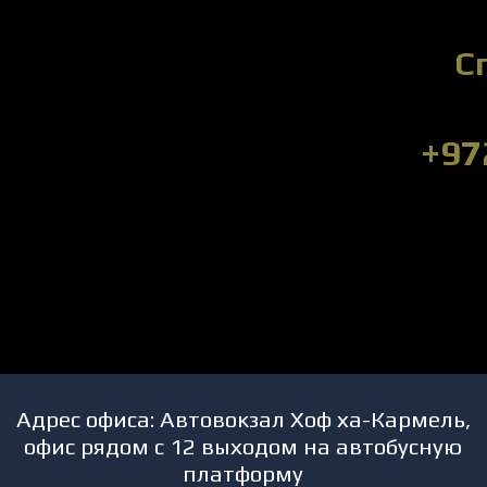
С
+97
Адрес офиса: Автовокзал Хоф ха-Кармель,
офис рядом с 12 выходом на автобусную
платформу