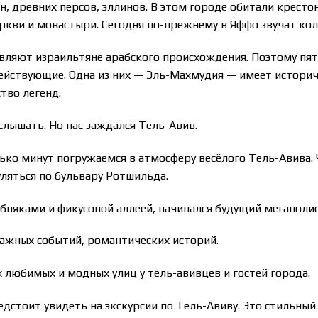
, древних персов, эллинов. В этом городе обитали кресто
ркви и монастыри. Сегодня по-прежнему в Яффо звучат кол
авляют израильтяне арабского происхождения. Поэтому пят
действующие. Одна из них — Эль-Махмудия — имеет историч
тво легенд.
слышать. Но нас заждался Тель-Авив.
лько минут погружаемся в атмосферу весёлого Тель-Авива.
ляться по бульвару Ротшильда.
бняками и фикусовой аллеей, начинался будущий мегаполис
важных событий, романтических историй.
 любимых и модных улиц у тель-авивцев и гостей города.
стоит увидеть на экскурсии по Тель-Авиву. Это стильный 