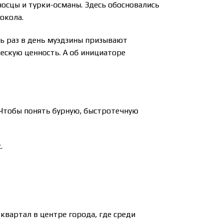
носцы и турки-османы. Здесь обосновались
окола.
ь раз в день муэдзины призывают
ескую ценность. А об инициаторе
 Чтобы понять бурную, быстротечную
.
квартал в центре города, где среди