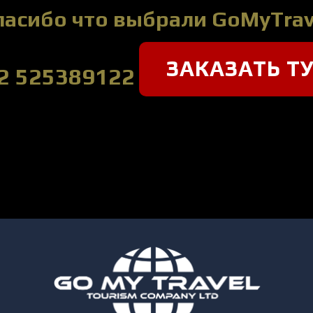
пасибо что выбрали GoMyTrav
ЗАКАЗАТЬ Т
2 525389122