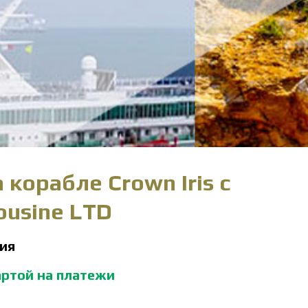
корабле Crown Iris с
ousine LTD
ния
артой на платежи