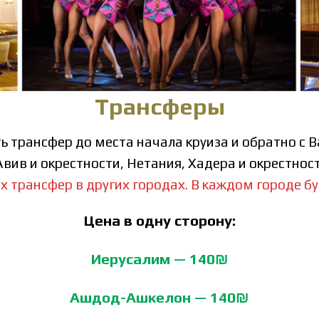
Трансферы
 трансфер до места начала круиза и обратно с 
вив и окрестности, Нетания, Хадера и окрестнос
х трансфер в других городах. В каждом городе б
Цена в одну сторону:
Иерусалим — 140₪
Ашдод-Ашкелон — 140₪