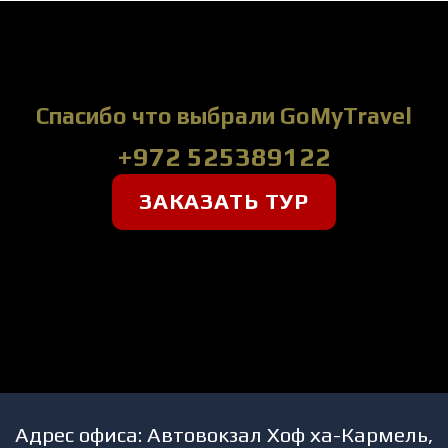
Спасибо что выбрали GoMyTravel
+972 525389122
ЗАКАЗАТЬ ТУР
Адрес офиса: Автовокзал Хоф ха-Кармель,