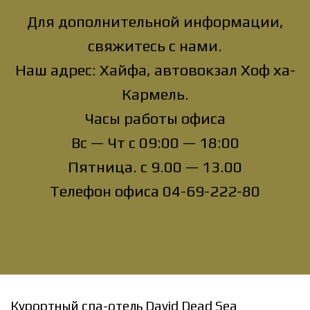
Для дополнительной информации,
свяжитесь с нами.
Наш адрес: Хайфа, автовокзал Хоф ха-
Кармель.
Часы работы офиса
Вс — Чт с 09:00 — 18:00
Пятница. с 9.00 — 13.00
Телефон офиса 04-69-222-80
Курортный спа-отель David Dead Sea