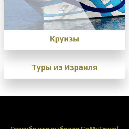
Круизы
Туры из Израиля
Спасибо что выбрали GoMyTravel